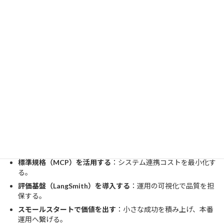
まとめ
2026年現在のAIエージェント開発は、LangGraphとMCPが標準と
なり、システム構築の難易度は下がっています。重要なポイントを
まとめます。
ChainではなくGraphで制御する
：ループ処理で自律性を高め
る。
標準規格（MCP）を活用する
：システム連携コストを最小化す
る。
評価基盤（LangSmith）を導入する
：運用の可視化で品質を担
保する。
スモールスタートで価値を出す
：小さな成功を積み上げ、本番
運用へ繋げる。