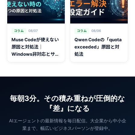
08/07
08/06
コラム
コラム
Muse Codeが使えない
Qwen Codeの「quota
原因と対処法｜
exceeded」原因と対
Windows非対応とサイ
処法
ンイン
毎朝3分。その積み重ねが圧倒的な
『差』になる
AIエージェントの最新情報を毎日配信。大企業から中小企
業まで、幅広いビジネスパーソンが登録中。