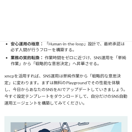
xmcpを活用したSNS運用自動化の要点は以下の通りです。
安全と信頼：
X公式提供のOAuth認証で、セキュリティリスク
を最小化。
コスト最適化：
従量課金制により、必要な分だけを使って低コ
ストに自動化を実現。
安心運用の極意：
「Human-in-the-loop」設計で、最終承認は
必ず人間が行うフローを構築する。
業務の質的転換：
作業時間をゼロに近づけ、SNS運用を「単純
作業」から「戦略的な意思決定」へ昇華させる。
xmcpを活用すれば、SNS運用は単純作業から「戦略的な意思決
定」に変わります。まずは無料のPlaygroundでその性能を体験
し、今日からあなたのSNSをAIでアップデートしていきましょう。
今すぐ設定テンプレートをダウンロードして、自分だけのSNS自動
運用エージェントを構築してみてください。