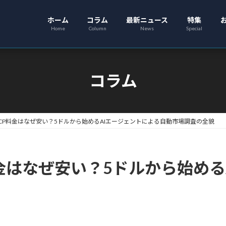
ホーム
コラム
最新ニュース
特集
Home
Column
News
Special
コラム
MCP料金はなぜ安い？5ドルから始めるAIエージェントによる自動市場調査の全貌
料金はなぜ安い？5ドルから始め