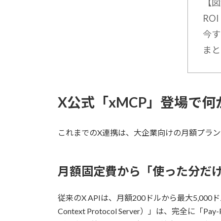
【図
RO
今す
まと
X公式「xMCP」登場で何
これまでのX連携は、大企業向けの月額プラ
月額固定費から「使った分だ
従来のX APIは、月額200ドルから最大5,0
Context Protocol Server）」は