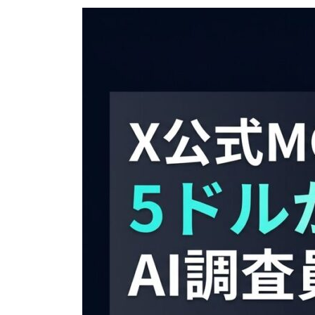
更
新
日
時
: