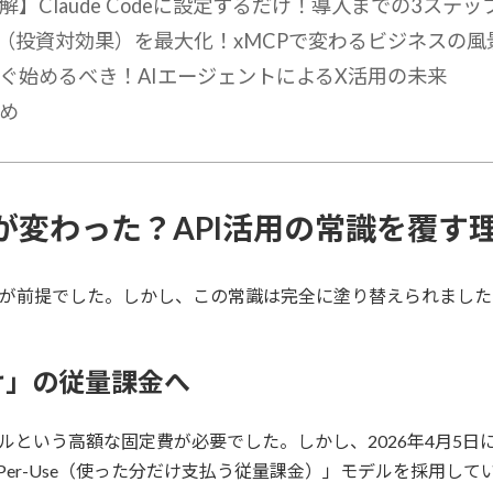
解】Claude Codeに設定するだけ！導入までの3ステッ
I（投資対効果）を最大化！xMCPで変わるビジネスの風
ぐ始めるべき！AIエージェントによるX活用の未来
め
が変わった？API活用の常識を覆す
ンが前提でした。しかし、この常識は完全に塗り替えられました
け」の従量課金へ
00ドルという高額な固定費が必要でした。しかし、2026年4月5日に
、完全に「Pay-Per-Use（使った分だけ支払う従量課金）」モデル