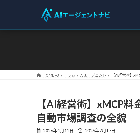
コ
ナ
ン
ビ
テ
ゲ
ン
ー
ツ
シ
へ
ョ
ス
ン
キ
に
ッ
移
プ
動
HOME v3
コラム
AIエージェント
【AI経営術】x
【AI経営術】xMCP
自動市場調査の全貌
最
2026年4月11日
2026年7月17日
終