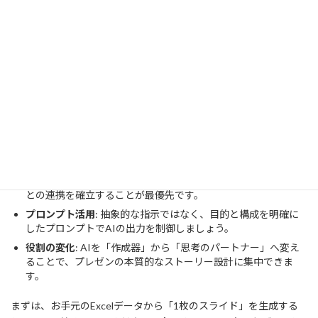
グ処理を行ってから連携してください。
まとめ：業務効率の最適解
Claude for PowerPointの導入は、単なる自動化ツール以上の価値
をもたらします。最後に要点を整理します。
導入の第一歩
: Microsoft AppSourceからインストールし、IT管
理者の承認を得て安全に利用を開始しましょう。
必須設定
: 「Let Claude work across files」をONにして、Excel
との連携を確立することが最優先です。
プロンプト活用
: 抽象的な指示ではなく、目的と構成を明確に
したプロンプトでAIの出力を制御しましょう。
役割の変化
: AIを「作成器」から「思考のパートナー」へ変え
ることで、プレゼンの本質的なストーリー設計に集中できま
す。
まずは、お手元のExcelデータから「1枚のスライド」を生成する