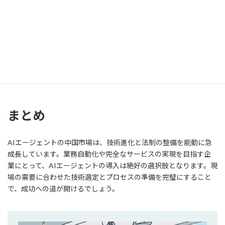
キュリティの強化、そして機械学習技術の進化が挑げられていま
す。
また、中国内の大所やスタートアップの推進により、AIエージェ
ント技術は日々市場実践が進んでいます。世界市場でも中国のAI
エージェントは高い評価を獲得しつつあり、将来的にも評価の高ま
りが期待されます。
まとめ
AIエージェントの中国市場は、技術進化と法制の整備を能動に急
成長しています。業務自動化や完全なサービスの実現を目指す企
業にとって、AIエージェントの導入は絶好の選択肢となります。現
場の需要に合わせた技術選定とプロセスの準備を完璧にすること
で、成功への道が開けるでしょう。