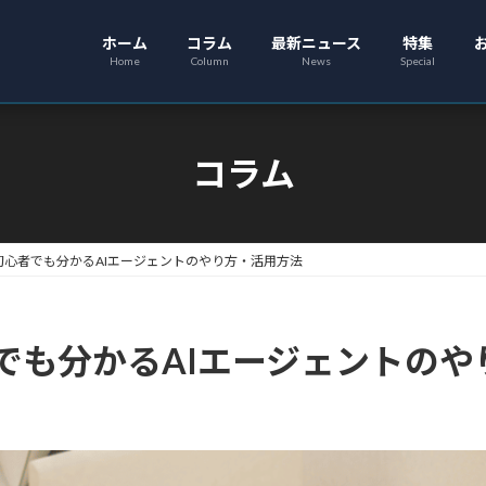
ホーム
コラム
最新ニュース
特集
Home
Column
News
Special
コラム
初心者でも分かるAIエージェントのやり方・活用方法
でも分かるAIエージェントのや