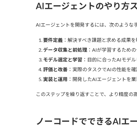
AIエージェントのやり方
AIエージェントを開発するには、次のような
要件定義
：解決すべき課題と求める成果を
データ収集と前処理
：AIが学習するため
モデル選定と学習
：目的に合ったAIモデ
評価と改善
：実際のタスクでAIの性能を
実装と運用
：開発したAIエージェントを
このステップを繰り返すことで、より精度の高
ノーコードでできるAIエ