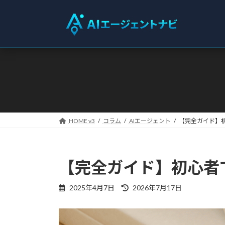
コ
ナ
ン
ビ
テ
ゲ
ン
ー
ツ
シ
へ
ョ
ス
ン
キ
に
ッ
移
プ
動
HOME v3
コラム
AIエージェント
【完全ガイド】
【完全ガイド】初心者
最
2025年4月7日
2026年7月17日
終
更
新