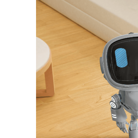
日
時
: