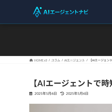
コ
ナ
ン
ビ
テ
ゲ
ン
ー
ツ
シ
へ
ョ
ス
ン
キ
に
ッ
移
プ
動
HOME v3
コラム
AIエージェント
【AIエージェ
【AIエージェントで
最
2025年5月6日
2025年5月6日
終
更
新