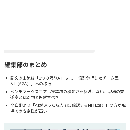
まさにそこです。学術的な正確性より
「この知見が自社の意思決定に使える
か」という視点で情報収集するのが経営
者として正しいアプローチだと思いま
す。論文は読むものではなく、活かすも
のですね。
編集部のまとめ
論文の主流は「1つの万能AI」より「役割分担したチーム型
AI（A2A）」への移行
ベンチマークスコアは実業務の複雑さを反映しない。現場の完
遂率とは別物と理解すべき
全自動より「AIが迷ったら人間に確認するHITL設計」の方が現
場での安定性が高い