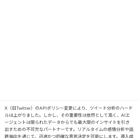
「炎上対策」「評判調査」「効果測定」な
① 目的の明
ど、分析の目的（KPI）を具体的に設定す
確化
る。
② ツール選
目的達成に必要な機能を持つツールを選定
定と予算確
し、API利用料やツール利用料の予算を確保
保
する。
③ アクショ
分析結果を誰が確認し、どう判断し、どう行
ンに繋げる
動に移すのか、社内の運用フローを構築す
体制
る。
まとめ
X（旧Twitter）のAPIポリシー変更により、ツイート分析のハード
ルは上がりました。しかし、その重要性は依然として高く、AIエ
ージェントは限られたデータからでも最大限のインサイトを引き
出すための不可欠なパートナーです。リアルタイムの感情分析や話
題抽出を通じて、迅速かつ的確な意思決定を可能にします。導入成