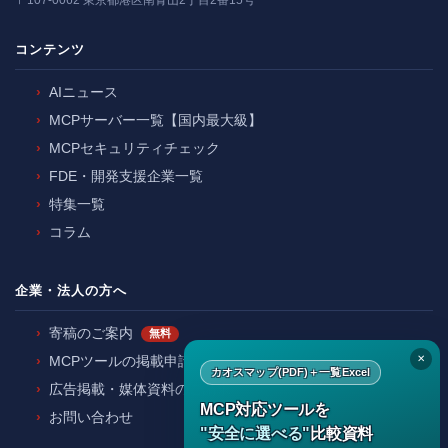
〒107-0062 東京都港区南青山2丁目2番15号
コンテンツ
AIニュース
MCPサーバー一覧【国内最大級】
MCPセキュリティチェック
FDE・開発支援企業一覧
特集一覧
コラム
企業・法人の方へ
寄稿のご案内
無料
✕
MCPツールの掲載申請
カオスマップ(PDF)＋一覧Excel
広告掲載・媒体資料のご請求
MCP対応ツールを
お問い合わせ
"安全に選べる"
比較資料