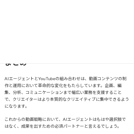
を行い、グローバル展開を支援
完全自動チャンネル運用
：AIが台本作成から動画生成・投稿ま
でを一貫して行うチャンネルの登場
このように、AIエージェントはYouTubeにおける「プロデューサ
ー」としての役割も担うようになるでしょう。
まとめ
AIエージェントとYouTubeの組み合わせは、動画コンテンツの制
作と運用において革命的な変化をもたらしています。企画、編
集、分析、コミュニケーションまで幅広い業務を支援すること
で、クリエイターはより本質的なクリエイティブに集中できるよう
になります。
これからの動画戦略において、AIエージェントはもはや選択肢で
はなく、成果を出すための必須パートナーと言えるでしょう。