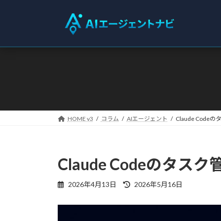
コ
ナ
ン
ビ
テ
ゲ
ン
ー
ツ
シ
へ
ョ
ス
ン
キ
に
ッ
移
プ
動
HOME v3
コラム
AIエージェント
Claude Co
Claude Codeのタ
最
2026年4月13日
2026年5月16日
終
更
新