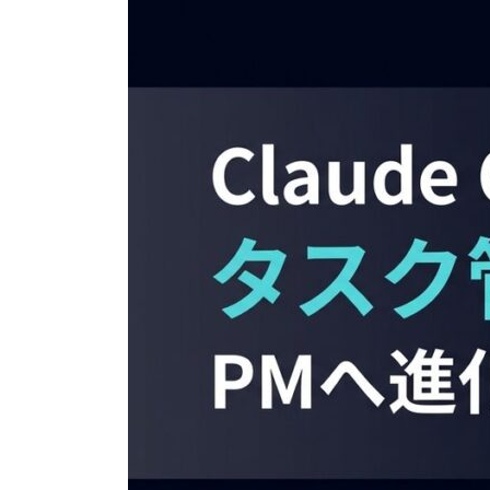
日
時
: