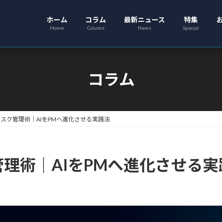
ホーム
コラム
最新ニュース
特集
Home
Column
News
Special
コラム
deのタスク管理術｜AIをPMへ進化させる実践法
スク管理術｜AIをPMへ進化させる