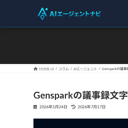
コ
ナ
ン
ビ
テ
ゲ
ン
ー
ツ
シ
へ
ョ
ス
ン
キ
に
ッ
移
プ
動
HOME v3
コラム
AIエージェント
Gensparkの
Gensparkの議事録文
最
2026年5月24日
2026年7月17日
終
更
新