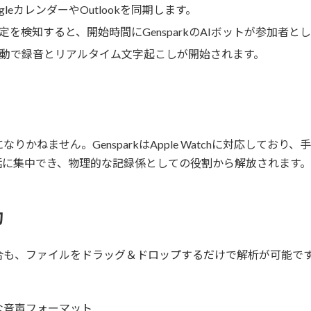
leカレンダーやOutlookを同期します。
定を検知すると、開始時間にGensparkのAIボットが参加者と
動で録音とリアルタイム文字起こしが開始されます。
かねません。GensparkはApple Watchに対応してお
話に集中でき、物理的な記録係としての役割から解放されます。
約
合も、ファイルをドラッグ＆ドロップするだけで解析が可能で
主要な音声フォーマット