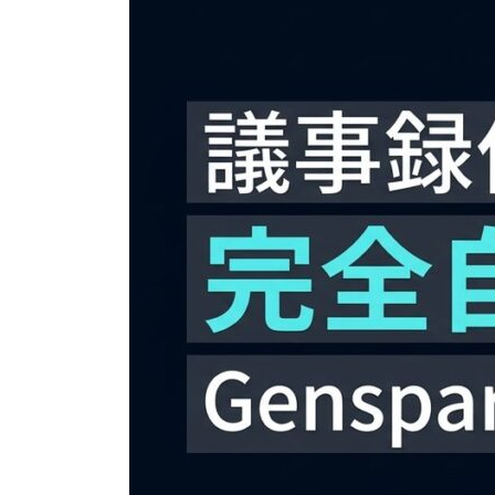
日
時
: