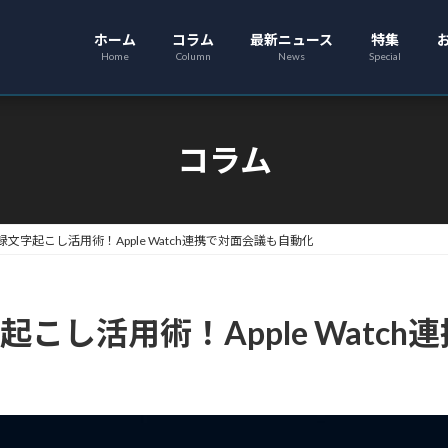
ホーム
コラム
最新ニュース
特集
Home
Column
News
Special
コラム
議事録文字起こし活用術！Apple Watch連携で対面会議も自動化
字起こし活用術！Apple Wat