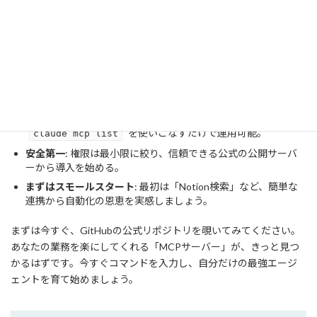
れます。
本記事のポイント
MCPはAIの手
: 外部ツールと連携することで、AIが自ら情報を
操作できるようになる。
コマンドは3つだけ
:
と
claude mcp add
を使いこなすだけで運用可能。
claude mcp list
安全第一
: 権限は最小限に絞り、信頼できる公式の公開サーバ
ーから導入を始める。
まずはスモールスタート
: 最初は「Notion検索」など、簡単な
連携から自動化の恩恵を実感しましょう。
まずは今すぐ、GitHubの公式リポジトリを覗いてみてください。
あなたの業務を楽にしてくれる「MCPサーバー」が、きっと見つ
かるはずです。今すぐコマンドを入力し、自分だけの最強エージ
ェントを育て始めましょう。