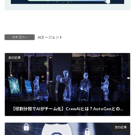
AIエージェント
カテゴリー
前の記事
【役割分担でAIがチーム化】CrewAIとは？AutoGenとの違いも解説
2025年10月3日
次の記事