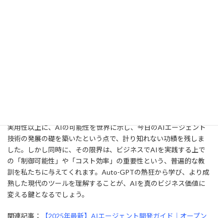
た。このコミュニティの力によって、AIエージェント技術は驚異的
なスピードで成熟しました。企業は、
オープンソースの動向を注視
することで、技術の最先端を把握し、自社に最適なソリューショ
ンを見つけるヒントを得る
ことができます。
まとめ
本記事では、自律型AIエージェントの歴史における記念碑的なプ
ロジェクト「Auto-GPT」を振り返りました。Auto-GPTは、その
実用性以上に、AIの可能性を世界に示し、今日のAIエージェント
技術の発展の礎を築いたという点で、計り知れない功績を残しま
した。しかし同時に、その限界は、ビジネスでAIを実践する上で
の「制御可能性」や「コスト効率」の重要性という、普遍的な教
訓を私たちに与えてくれます。Auto-GPTの熱狂から学び、より成
熟した現代のツールを理解することが、AIを真のビジネス価値に
変える鍵となるでしょう。
関連記事：
【2025年最新】AIエージェント開発ガイド｜オープン