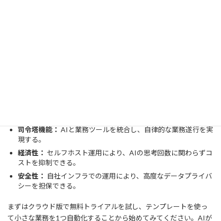
まとめ
n8nは単なる自動化ツールではなく、AIを現場に定着させるための
「神経系」です。その特徴は以下の通りです。
司令塔機能：
AIと業務ツールを統合し、自律的な業務遂行を実
現する。
経済性：
セルフホスト運用により、AIの思考回数に関わらずコ
ストを抑制できる。
安全性：
自社インフラでの運用により、高度なデータプライバ
シーを担保できる。
まずはクラウド版で無料トライアルを試し、テンプレートを使っ
て小さな業務を1つ自動化することから始めてみてください。AIが