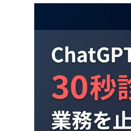
更
新
日
時
: