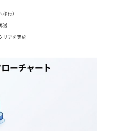
へ移行）
再送
クリアを実施