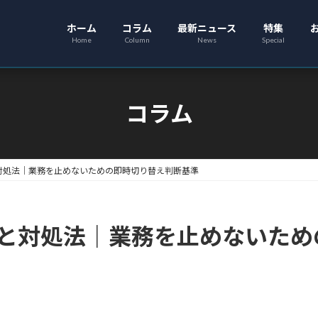
ホーム
コラム
最新ニュース
特集
Home
Column
News
Special
コラム
覧と対処法｜業務を止めないための即時切り替え判断基準
一覧と対処法｜業務を止めないた