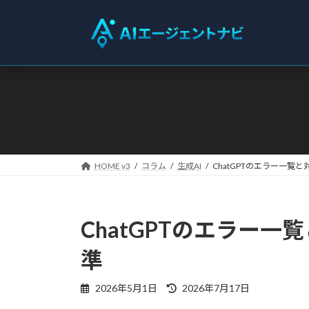
コ
ナ
ン
ビ
テ
ゲ
ン
ー
ツ
シ
へ
ョ
ス
ン
キ
に
ッ
移
プ
動
HOME v3
コラム
生成AI
ChatGPTのエラー一
ChatGPTのエラー
準
最
2026年5月1日
2026年7月17日
終