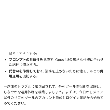
Claudeが「使えない」と感じた際は、以下のチェックリストを順
に実行してください。
公式のステータスページを確認する
: 全体障害か個別の問題か
を把握する。
アプリのバージョンを最新にする
: 4月24日の更新が適用されて
いるか確認する。
環境のクリーン化を行う
: キャッシュクリアやVPN接続を切り
替えてテストする。
プロンプトの具体性を見直す
: Opus 4.8の厳格な仕様に合わせ
た記述に修正する。
代替AIを準備しておく
: 業務を止めないために他モデルとの併
用運用を開始する。
一過性のトラブルに振り回されず、各AIツールの役割を理解し、
しなやかな運用体制を構築しましょう。まずは、今日からメイン
以外のサブAIツールのアカウント作成とログイン確認から始めて
みてください。