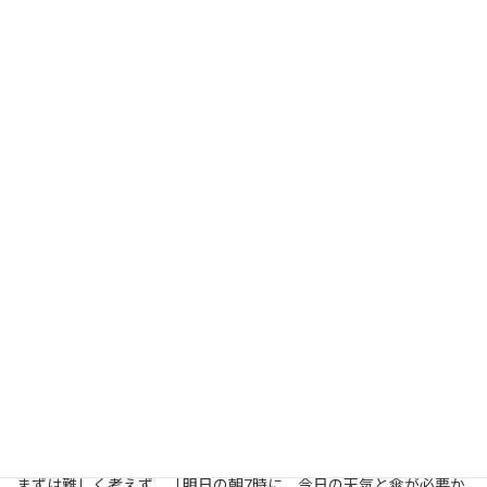
5. まとめ：まずは「明日の天気」か
ら試してみよう
ChatGPTのタスク機能は、あなたの生活に「専属秘書」を雇うよ
うなものです。
まずは難しく考えず、「明日の朝7時に、今日の天気と傘が必要か