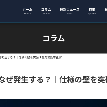
ホーム
コラム
最新ニュース
特集
Home
Column
News
Special
コラム
はなぜ発生する？｜仕様の壁を突破する業務効率化術
ーはなぜ発生する？｜仕様の壁を