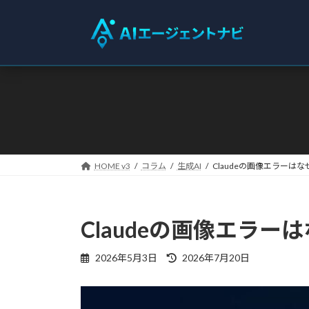
コ
ナ
ン
ビ
テ
ゲ
ン
ー
ツ
シ
へ
ョ
ス
ン
キ
に
ッ
移
プ
動
HOME v3
コラム
生成AI
Claudeの画像エラー
Claudeの画像エラ
最
2026年5月3日
2026年7月20日
終
更
新