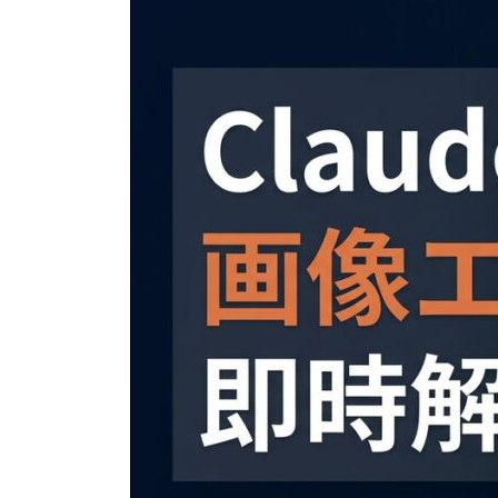
日
時
: