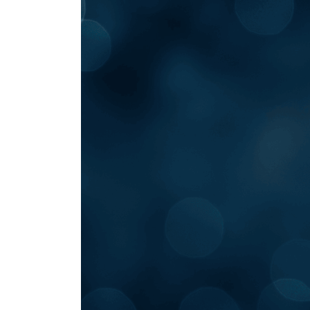
日
時
: