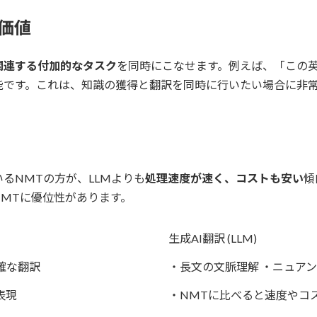
加価値
関連する付加的なタスク
を同時にこなせます。例えば、「この
能です。これは、知識の獲得と翻訳を同時に行いたい場合に非
るNMTの方が、LLMよりも
処理速度が速く、コストも安い
傾
MTに優位性があります。
生成AI翻訳 (LLM)
確な翻訳
・長文の文脈理解 ・ニュア
表現
・NMTに比べると速度やコ