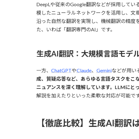
DeepLや従来のGoogle翻訳などが採用している
模したニューラルネットワークを活用し、文
沿った自然な翻訳を実現し、機械翻訳の精度
た、いわば「翻訳専門のAI」です。
生成AI翻訳：大規模言語モデル
一方、
ChatGPT
や
Claude
、
Gemini
などが用い
成、質疑応答など、あらゆる言語タスクをこな
ニュアンスを深く理解しています。LLMにと
解説を加えたりといった柔軟な対応が可能で
【徹底比較】生成AI翻訳