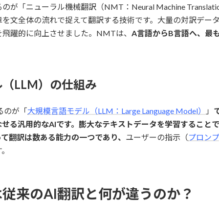
のが「ニューラル機械翻訳（NMT：Neural Machine Tran
章を文全体の流れで捉えて翻訳する技術です。大量の対訳デー
を飛躍的に向上させました。NMTは、
A言語からB言語へ、最
（LLM）の仕組み
るのが「
大規模言語モデル（LLM：Large Language Model）
」
せる汎用的なAIです。膨大なテキストデータを学習すること
って翻訳は数ある能力の一つであり、
ユーザーの指示（
プロン
す。
は従来のAI翻訳と何が違うのか？