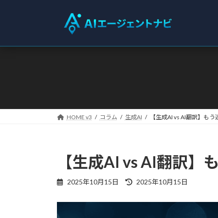
コ
ナ
ン
ビ
テ
ゲ
ン
ー
ツ
シ
へ
ョ
ス
ン
キ
に
ッ
移
プ
動
HOME v3
コラム
生成AI
【生成AI vs AI翻訳
【生成AI vs AI翻
最
2025年10月15日
2025年10月15日
終
更
新