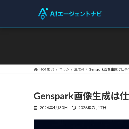
コ
ナ
ン
ビ
テ
ゲ
ン
ー
ツ
シ
へ
ョ
ス
ン
キ
に
ッ
移
プ
動
HOME v3
コラム
生成AI
Genspark画像生成は仕事
Genspark画像生成は
最
2026年4月30日
2026年7月17日
終
更
新