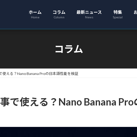
ホーム
コラム
最新ニュース
特集
Home
Column
News
Special
コラム
で使える？Nano Banana Proの日本語性能を検証
仕事で使える？Nano Banana 