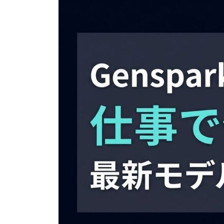
日
時
: