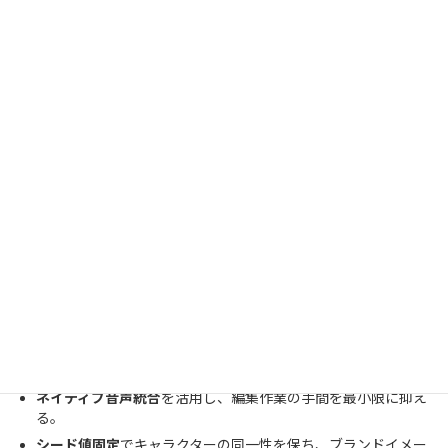
まとめ
Kling 3.0は単なる動画生成ツールではなく、企画から編集までを統
合した新しい動画制作プラットフォームです。今回のポイントは
以下の通りです。
マルチショット機能
でカットを繋ぎ、ストーリー性のある動画
を作る。
ネイティブ音声統合
を活用し、編集作業の手間を最小限に抑え
る。
シード値固定
でキャラクターの同一性を保ち、ブランドイメー