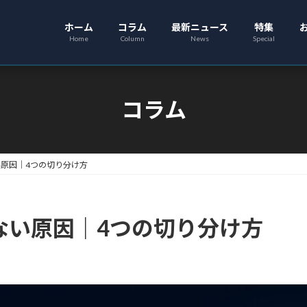
ホーム
コラム
最新ニュース
特集
Home
Column
News
Special
コラム
い原因｜4つの切り分け方
ない原因｜4つの切り分け方