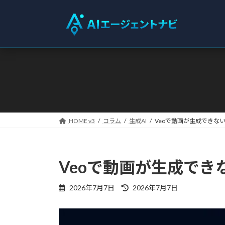
コ
ナ
ン
ビ
テ
ゲ
ン
ー
ツ
シ
へ
ョ
ス
ン
キ
に
ッ
移
プ
動
HOME v3
コラム
生成AI
Veoで動画が生成できな
Veoで動画が生成でき
最
2026年7月7日
2026年7月7日
終
更
新