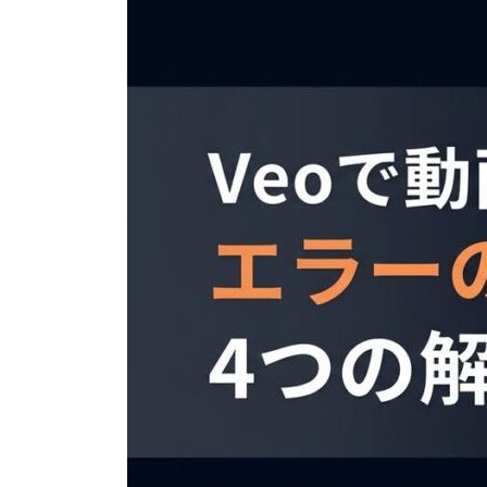
日
時
: