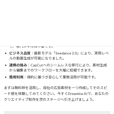
まとめ
Dreamina AIは、ただの画像生成ツールではなく、CapCutと連携
した「ビジネス動画の制作環境」そのものです。
圧倒的な利便性
：ByteDanceの技術によるGUIベースの操作
で、専門スキルは不要です。
ビジネス品質
：最新モデル「Seedance 2.0」により、実用レベ
ルの動画生成が可能になりました。
連携の強み
：CapCutへのシームレスな移行により、素材生成
から編集までのワークフローを大幅に短縮できます。
商用利用
：規約に基づき安心して業務活用が可能です。
まずは無料枠を活用し、自社の広告素材を一つ作成してそのスピ
ード感を体験してみてください。今すぐDreamina AIで、あなたの
クリエイティブ制作を次のステージへ引き上げましょう。