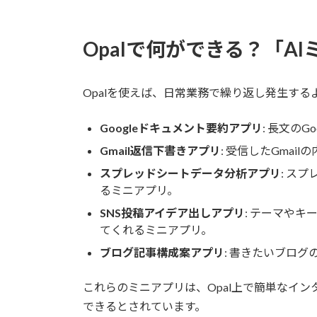
Opalで何ができる？「A
Opalを使えば、日常業務で繰り返し発生す
Googleドキュメント要約アプリ
: 長文の
Gmail返信下書きアプリ
: 受信したGma
スプレッドシートデータ分析アプリ
: ス
るミニアプリ。
SNS投稿アイデア出しアプリ
: テーマやキ
てくれるミニアプリ。
ブログ記事構成案アプリ
: 書きたいブロ
これらのミニアプリは、Opal上で簡単なイ
できるとされています。