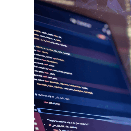
日
時
: