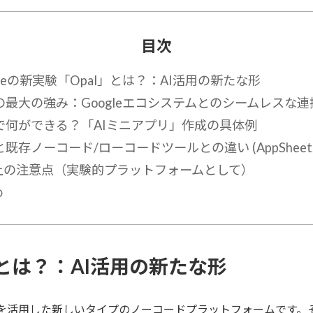
目次
gleの新実験「Opal」とは？：AI活用の新たな形
lの最大の強み：Googleエコシステムとのシームレスな連
lで何ができる？「AIミニアプリ」作成の具体例
lと既存ノーコード/ローコードツールとの違い (AppSheet, D
上の注意点（実験的プラットフォームとして）
め
l」とは？：AI活用の新たな形
生成AIを活用した新しいタイプのノーコードプラットフォームです