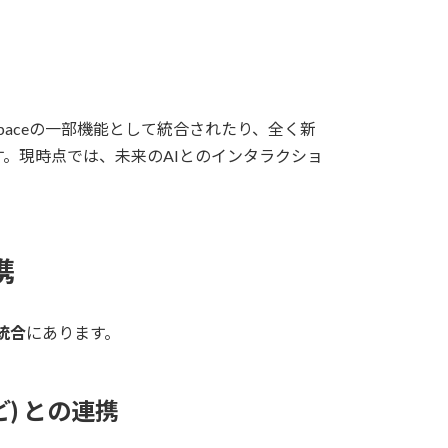
rkspaceの一部機能として統合されたり、全く新
。現時点では、未来のAIとのインタラクショ
携
統合
にあります。
など) との連携