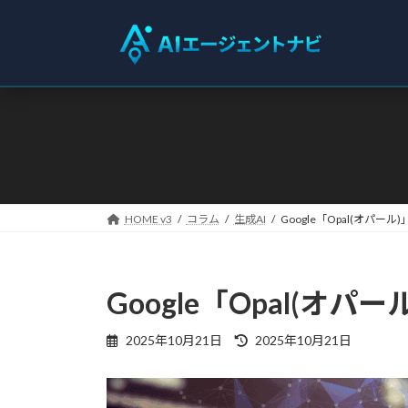
コ
ナ
ン
ビ
テ
ゲ
ン
ー
ツ
シ
へ
ョ
ス
ン
キ
に
ッ
移
プ
動
HOME v3
コラム
生成AI
Google「Opal(オパ
Google「Opal(
最
2025年10月21日
2025年10月21日
終
更
新