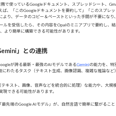
業務で使っているGoogleドキュメント、スプレッドシート、Gm
ば、「このGoogleドキュメントを要約して」「このスプレ
により、データのコピー＆ペーストといった手間が不要になり
のメールを受信したら、その内容をOpalのミニアプリで要約し、結果
ーを、より簡単に構築できる可能性があります。
Gemini」との連携
、Googleが誇る最新・最強のAIモデルである
Gemini
の能力を、特
岐にわたるタスク（テキスト生成、画像認識、複雑な推論など）
ーダル（テキスト、画像、音声などを統合的に処理）な能力や、大
に実現できる可能性があります。
「最先端のGoogle AIモデル」が、自然言語で簡単に繋がるこ