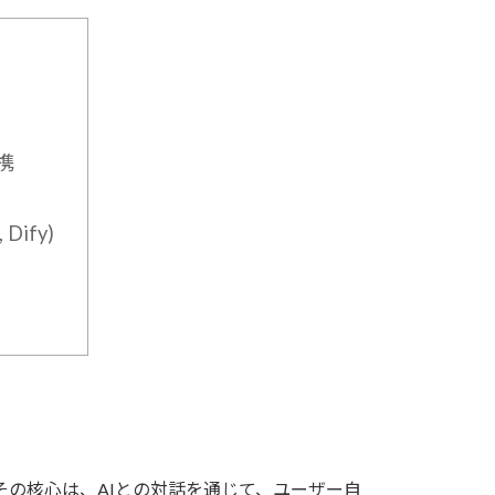
携
ify)
。その核心は、AIとの対話を通じて、ユーザー自