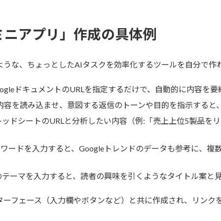
Iミニアプリ」作成の具体例
るような、ちょっとしたAIタスクを効率化するツールを自分で作
GoogleドキュメントのURLを指定するだけで、自動的に内容を
ilの内容を読み込ませ、意図する返信のトーンや目的を指示する
プレッドシートのURLと分析したい内容（例:「売上上位5製品
ーワードを入力すると、Googleトレンドのデータも参考に、
グのテーマを入力すると、読者の興味を引くようなタイトル案と
ンターフェース（入力欄やボタンなど）と共に作成され、リンク