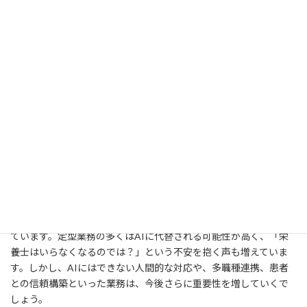
はなく、栄養士の仕事をより本質的で創造的なものへと導いてく
れる道具であり、パートナーです。
重要なのは、「AIにできないこと」を突き詰めるだけでなく、
「AIと一緒に何ができるか」を考える姿勢です。その意識の転換
こそが、AI時代を生き抜く栄養士の最大の生存戦略となります。
変化を恐れず、自らを進化させ続ける栄養士こそ、これからの時
代に真に必要とされる専門職なのです。
まとめ
AIエージェントの登場は、栄養士の業務に大きな影響をもたらし
ています。定型業務の多くはAIに代替される可能性が高く、「栄
養士はいらなくなるのでは？」という不安を抱く声も増えていま
す。しかし、AIにはできない人間的な対応や、多職種連携、患者
との信頼構築といった業務は、今後さらに重要性を増していくで
しょう。