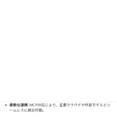
ロセスを「AIエージェントが実行可能な形」に再設計することが
求められます。ブランドガイドラインのデジタル化や、データ基
盤の整備といった準備が、今後の競争力を左右する鍵となるでし
ょう。
まとめ
Adobeの「CX Enterprise」は、マーケティング業務の自動化を次
のステージへと引き上げる革新的なプラットフォームです。今回の
ポイントを整理します。
業務の完全自動化
: 複雑なマーケティング・顧客対応プロセス
をAIが自律的に実行・調整。
ブランド保護の徹底
: 「Adobe Brand Intelligence」により、AI
生成物の一貫性を厳格に保持。
柔軟な連携
: MCP対応により、主要クラウドや外部モデルとシ
ームレスに統合可能。