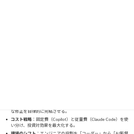
まとめ
GitHub CopilotとClaude Codeの併用は、開発プロセスを「高速
化」と「自動化」の両輪で回すための最適な戦略です。最後に重
要なポイントをまとめます。
Copilotは「副操縦士」
：日常的なタイピングを高速化し、全
エンジニアの生産性を底上げする。
Claude Codeは「代理人」
：難易度の高いプロジェクトや複雑
な修正を自律的に完結させる。
コスト戦略
：固定費（Copilot）と従量費（Claude Code）を使
い分け、投資対効果を最大化する。
現場のシフト
：エンジニアの役割を「コーダー」から「AI監督