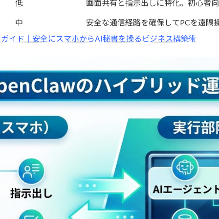
低
画面共有と指示出しに特化。初心者向
中
安全な通信経路を確保してPCを遠隔
期設定ガイド｜安全にスマホからAI秘書を操るビジネス構築術