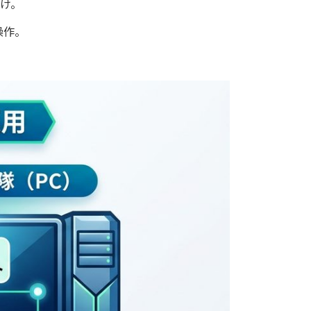
け。
操作。