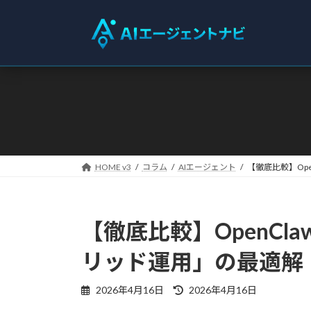
コ
ナ
ン
ビ
テ
ゲ
ン
ー
ツ
シ
へ
ョ
ス
ン
キ
に
ッ
移
プ
動
HOME v3
コラム
AIエージェント
【徹底比較】Op
【徹底比較】OpenC
リッド運用」の最適解
最
2026年4月16日
2026年4月16日
終