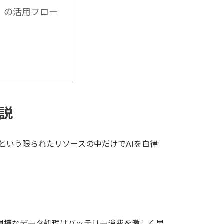
ホ」の活用フロー
解説
ホという限られたリソースの中だけでAIを自律
規模なデータ処理はバッテリー消費を激しく早