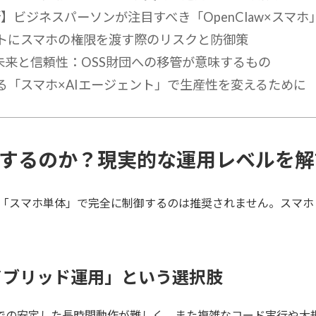
新】ビジネスパーソンが注目すべき「OpenClaw×スマ
ントにスマホの権限を渡す際のリスクと防御策
wの未来と信頼性：OSS財団への移管が意味するもの
る「スマホ×AIエージェント」で生産性を変えるために
完結するのか？現実的な運用レベルを
wを「スマホ単体」で完全に制御するのは推奨されません。スマ
イブリッド運用」という選択肢
ドでの安定した長時間動作が難しく、また複雑なコード実行や大