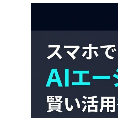
更
新
日
時
: