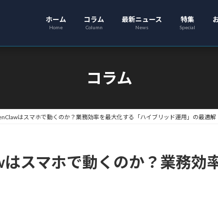
ホーム
コラム
最新ニュース
特集
Home
Column
News
Special
コラム
enClawはスマホで動くのか？業務効率を最大化する「ハイブリッド運用」の最適解
lawはスマホで動くのか？業務