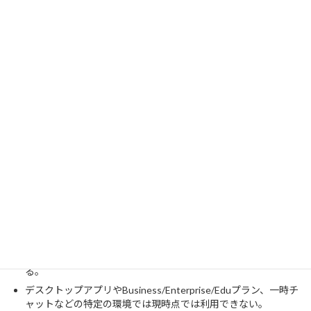
現時点で機能が表示されていない場合でも、7月中旬から8月にか
けて徐々に開放されていく見込みです。もし8月末を過ぎても表示
されない場合は、使用しているデバイスのOSバージョンや、プラ
ンの契約状況（特にBusinessプラン等になっていないか）を再度
確認することをお勧めします。
まとめ
GPT Liveが利用できない理由と解決策をまとめました。
2026年7月8日より段階的ロールアウトが開始されており、全ユ
ーザー（特にPlus/Pro/Go/Freeユーザー）への展開は今夏末を
目標としている。
設定にトグルが表示されないのはバグではなく、まだ自分のア
カウントに順番が回ってきていない「正常な待ち状態」であ
る。
デスクトップアプリやBusiness/Enterprise/Eduプラン、一時チ
ャットなどの特定の環境では現時点では利用できない。