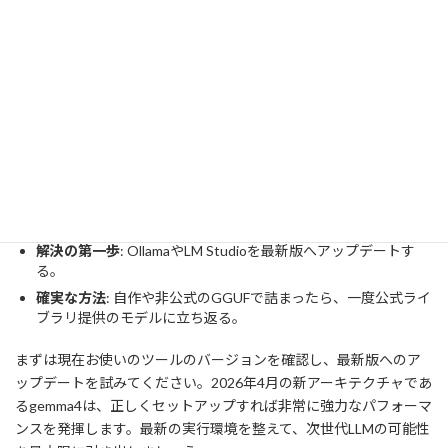
「unknown model architecture: 'gemma4'」というエラーは、あな
たの環境が新しいAIの進化に追いつこうとしている過程で発生す
る、いわば「成長痛」のようなものです。
今回のポイントを整理します。
エラーの本質
: モデルの破損ではなく、実行エンジン
（llama.cpp）がgemma4という新しい設計図を知らないために
起きる。
412エラーとの違い
: 通信時のエラー（412）とは異なり、ロー
カルでのロード時に発生する。
解決の第一歩
: OllamaやLM Studioを最新版へアップデートす
る。
確実な方法
: 自作や非公式のGGUFで詰まったら、一度公式ライ
ブラリ提供のモデルに立ち返る。
まずは現在お使いのツールのバージョンを確認し、最新版へのア
ップデートを試みてください。2026年4月の新アーキテクチャであ
るgemma4は、正しくセットアップすれば非常に強力なパフォーマ
ンスを発揮します。最新の実行環境を整えて、次世代LLMの可能性