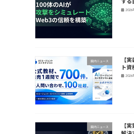
する
202
【実
国内ニュース
ト資
202
【実
国内ニュース
解決