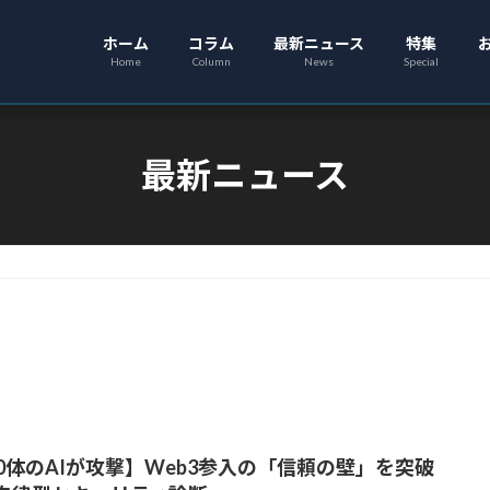
ホーム
コラム
最新ニュース
特集
Home
Column
News
Special
最新ニュース
00体のAIが攻撃】Web3参入の「信頼の壁」を突破