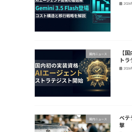
202
【国
国内ニュース
トラ
202
ベテ
国内ニュース
撃