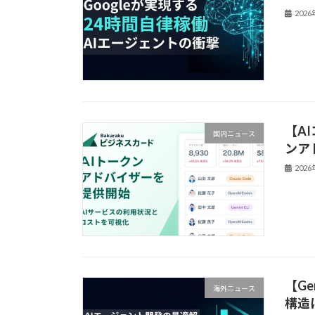
202
【A
国内ニュース
ンア
202
【Ge
海外ニュース
構造