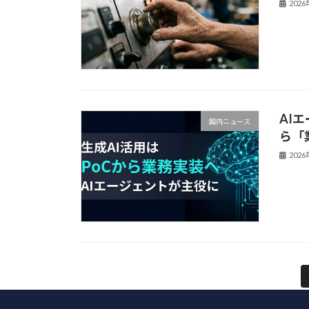
202
AI
国内ニュース
ら「
202
投
稿