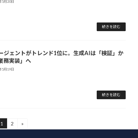
6年5月20日
続きを読む
エージェントがトレンド1位に。生成AIは「検証」か
業務実装」へ
6年5月19日
続きを読む
1
2
»
固
固
定
定