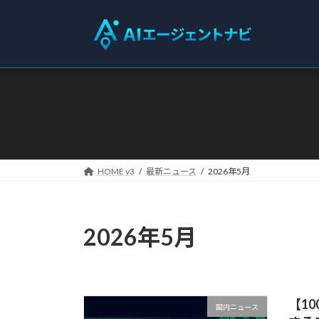
コ
ナ
ン
ビ
テ
ゲ
ン
ー
ツ
シ
へ
ョ
ス
ン
キ
に
ッ
移
プ
動
HOME v3
最新ニュース
2026年5月
2026年5月
【1
国内ニュース